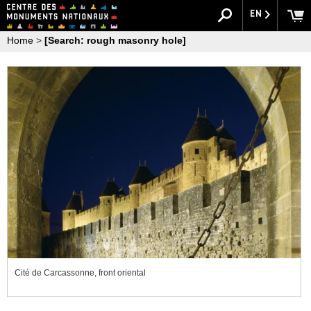
EN
Home
>
[Search: rough masonry hole]
Cité de Carcassonne, front oriental