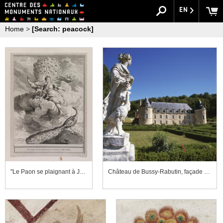
EN
Home
>
[Search: peacock]
"Le Paon se plaignant à Junon. Fable XXXIX."
Château de Bussy-Rabutin, façade sur jardin et groupe sculpté "Junon et son paon"