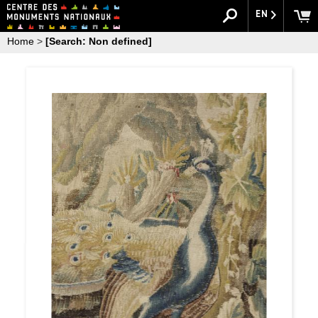
EN
Home
>
[Search: Non defined]