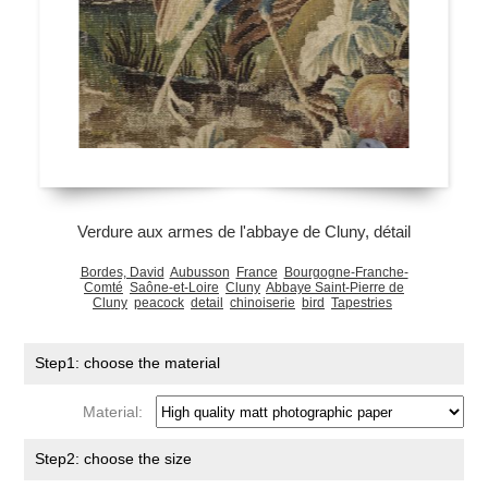
Verdure aux armes de l'abbaye de Cluny, détail
Bordes, David
Aubusson
France
Bourgogne-Franche-
Comté
Saône-et-Loire
Cluny
Abbaye Saint-Pierre de
Cluny
peacock
detail
chinoiserie
bird
Tapestries
Step1: choose the material
Material:
Step2: choose the size