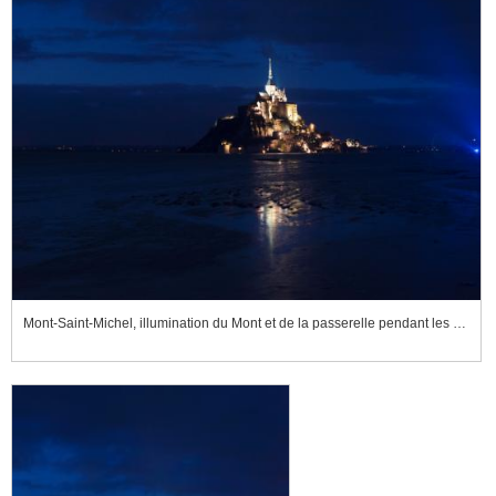
Mont-Saint-Michel, illumination du Mont et de la passerelle pendant les grandes marées des 20 et 21 mars 2015