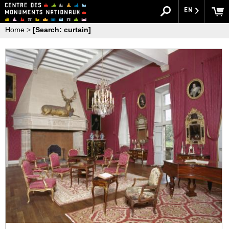
EN
Home
>
[Search: curtain]