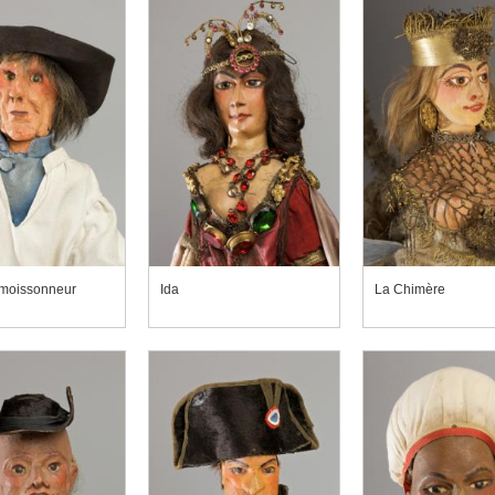
 moissonneur
Ida
La Chimère