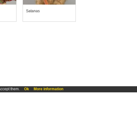
Satanas
accept them.
Ok
More information