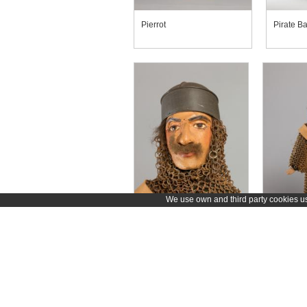
Pierrot
Pirate 
We use own and third party cookies use
Soldat
Soldat