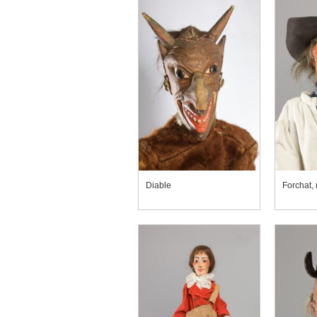
Diable
Forchat,