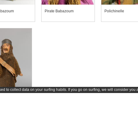
Babazoum
Pirate Babazoum
Polichinelle
d to collect data on your surfing habits. If you go on surfing, we will consider you 