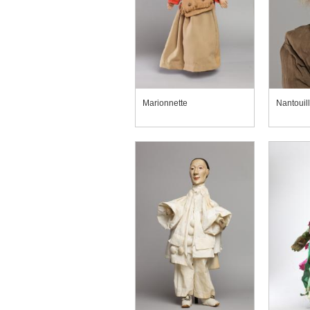
Marionnette
Nantouill