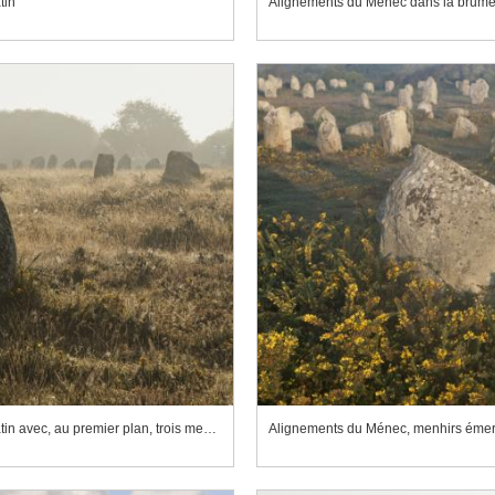
tin
Alignements du Ménec dans la brume
Alignements du Ménec dans la brume du matin avec, au premier plan, trois menhirs émergeant de la lande
Alignements du Ménec, menhirs émer