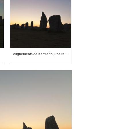
Alignements de Kermario, une rangée de menhirs se détachant sur le ciel au petit matin