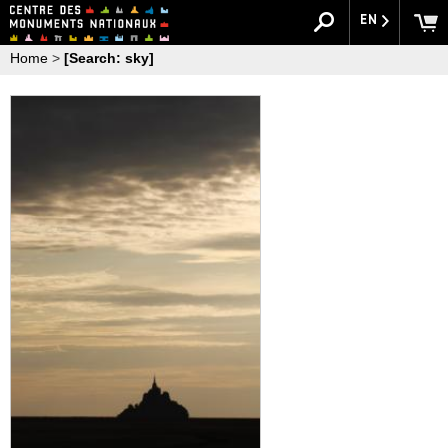
EN
Home
>
[Search: sky]