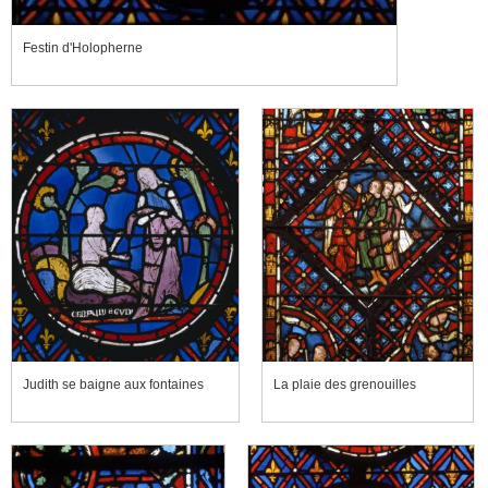
Festin d'Holopherne
Judith se baigne aux fontaines
La plaie des grenouilles