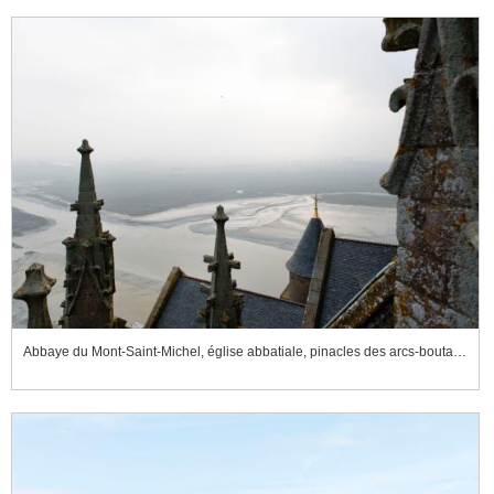
Abbaye du Mont-Saint-Michel, église abbatiale, pinacles des arcs-boutants du chevet et vue sur le Couesnon et les pré-salés