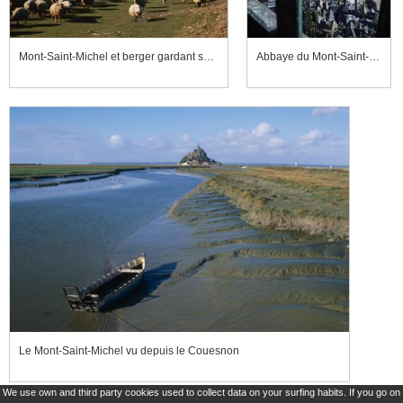
Mont-Saint-Michel et berger gardant ses moutons sur les prés salés
Abbaye du Mont-Saint-Michel, les prés salés vus à travers une baie du clocher de l'église abbatiale
Le Mont-Saint-Michel vu depuis le Couesnon
We use own and third party cookies used to collect data on your surfing habits. If you go on