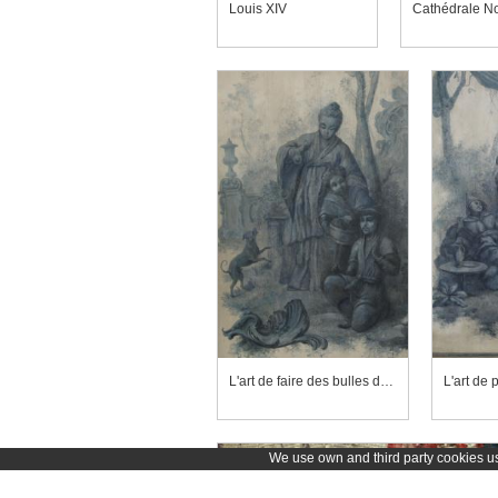
Louis XIV
L'art de faire des bulles de savon (détail)
We use own and third party cookies use