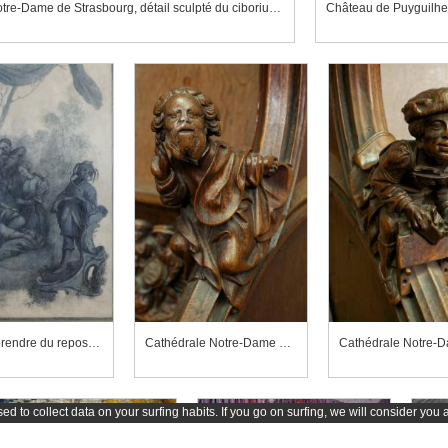
Cathédrale Notre-Dame de Strasbourg, détail sculpté du ciborium dans le bras nord du transept
Château de Puyguilhem
L'art de prendre du repos (détail)
Cathédrale Notre-Dame d'Amiens, appuie-main de la stalle 62-63
d to collect data on your surfing habits. If you go on surfing, we will consider you 