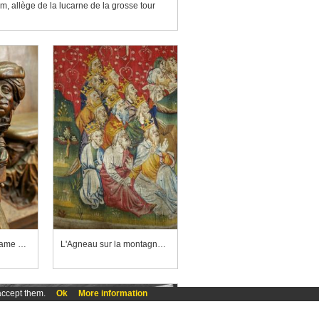
, allège de la lucarne de la grosse tour
Cathédrale Notre-Dame d'Amiens, appuie-main de la stalle 80-81
L'Agneau sur la montagne de Sion, détail d'un des groupes de vieillards
accept them.
Ok
More information