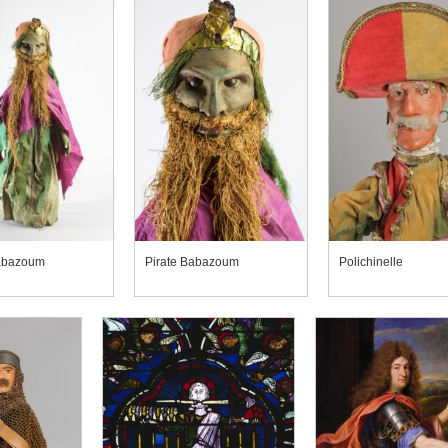
Babazoum
Pirate Babazoum
Polichinelle