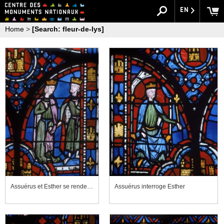
EN
Home
>
[Search: fleur-de-lys]
Assuérus et Esther se rendent au festin
Assuérus interroge Esther