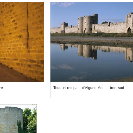
re
Tours et remparts d'Aigues-Mortes, front sud