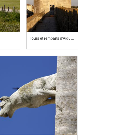
Tours et remparts d'Aigues-Mortes, front sud, porte de l'Arsenal