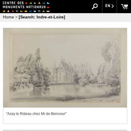
EN
Home
>
[Search: Indre-et-Loire]
"Azay le Rideau chez Mr de Biencour"