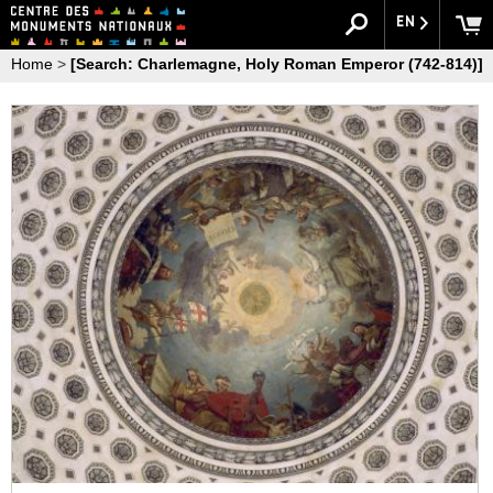
EN
Home
>
[Search: Charlemagne, Holy Roman Emperor (742-814)]