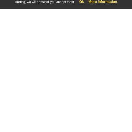
Ok
More information
surfing, we will consider you accept them.
Château de Chareil-Cintrat, façade occidentale