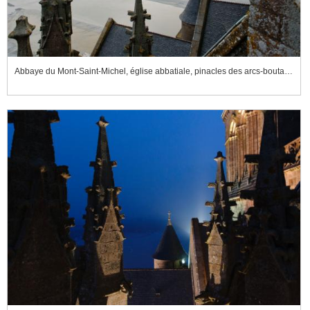
Abbaye du Mont-Saint-Michel, église abbatiale, pinacles des arcs-boutants du chevet et vue sur le Couesnon et les pré-salés