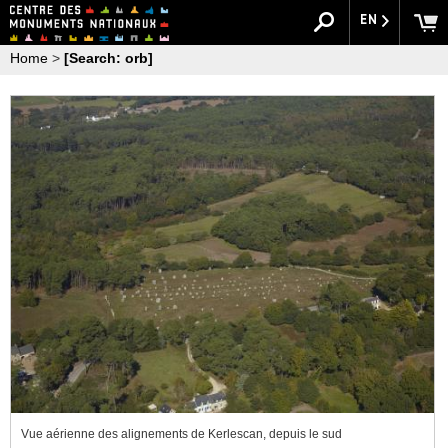
EN
Home
>
[Search: orb]
Vue aérienne des alignements de Kerlescan, depuis le sud