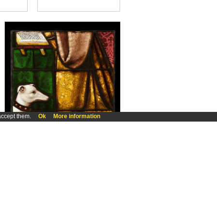
accept them.
Ok
More information
Marguerite d'Autriche et sa sainte patronne, détail du manteau de la duchesse et de son lévrier