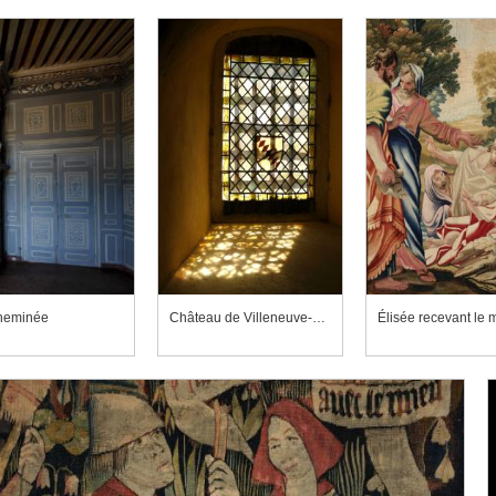
cheminée
Château de Villeneuve-Lembron, chapelle, fenêtre