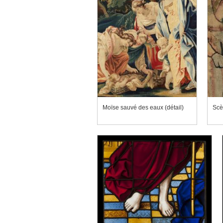
Moïse sauvé des eaux (détail)
Scè