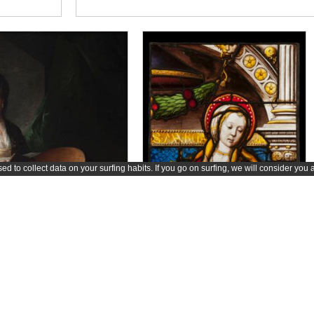
d to collect data on your surfing habits. If you go on surfing, we will consider you 
Marguerite d'Autriche et sa sainte patronne, détail du buste de la sainte