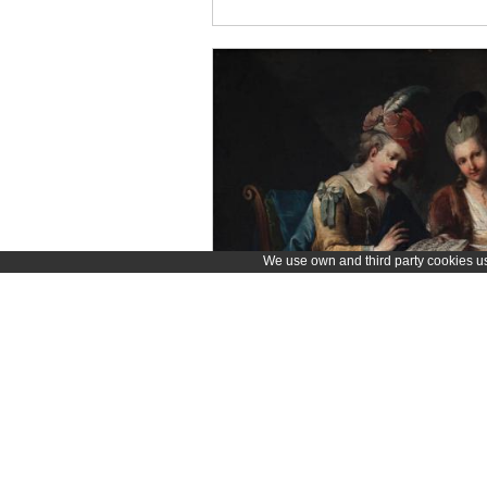
We use own and third party cookies use
Leçon de musique