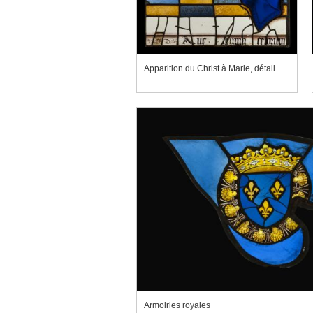
Apparition du Christ à Marie, détail des pieds du Christ
Armoiries royales