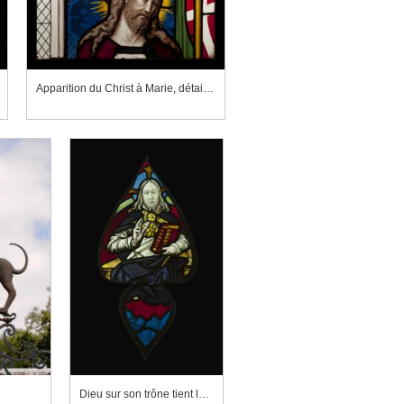
Apparition du Christ à Marie, détail du visage du Christ
Dieu sur son trône tient le livre fermé des sept sceaux