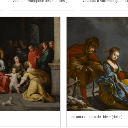
Abraham vainqueur des Élamites (détail)
Château d'Aulteribe, grand s
Les amusements de l'hiver (détail)