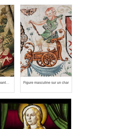
Élisée recevant le manteau d'Élie, partie gauche (détail)
Figure masculine sur un char