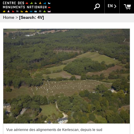
EN
Home
>
[Search: 4V]
Vue aérienne des alignements de Kerlescan, depuis le sud