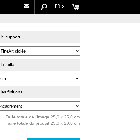
FR
 le support
a taille
es finitions
Taille totale de l'image 25,0 x 25,0 cm
Taille totale du produit 29,0 x 29,0 cm