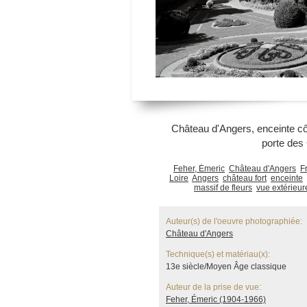
Château d'Angers, enceinte cô
porte de
Feher, Émeric
Château d'Angers
F
Loire
Angers
château fort
enceinte
massif de fleurs
vue extérieur
Auteur(s) de l'oeuvre photographiée:
Château d'Angers
Technique(s) et matériau(x):
13e siècle/Moyen Âge classique
Auteur de la prise de vue:
Feher, Émeric (1904-1966)