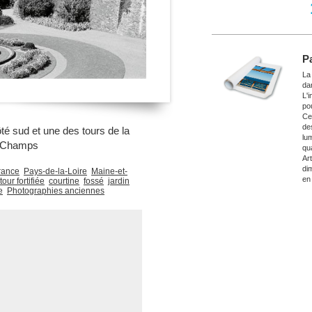
P
La
da
L'
po
Ce
de
té sud et une des tours de la
lu
s Champs
qu
Ar
di
rance
Pays-de-la-Loire
Maine-et-
en
tour fortifiée
courtine
fossé
jardin
e
Photographies anciennes