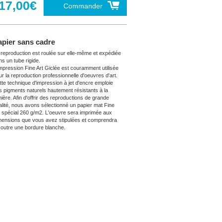
17,00€
Commander
apier sans cadre
 reproduction est roulée sur elle-même et expédiée
ns un tube rigide.
impression Fine Art Giclée est couramment utilisée
ur la reproduction professionnelle d'oeuvres d'art.
tte technique d'impression à jet d'encre emploie
s pigments naturels hautement résistants à la
mière. Afin d'offrir des reproductions de grande
alité, nous avons sélectionné un papier mat Fine
t spécial 260 g/m2. L'oeuvre sera imprimée aux
mensions que vous avez stipulées et comprendra
 outre une bordure blanche.