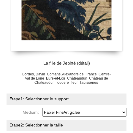
La fille de Jephté (détail)
Bordes, David
Comans, Alexandre de
France
Centre-
Val de Loire
Eure-et-Loir
Châteaudun
Château de
Châteaudun
fougère
fleur
Tapisseries
Etape1: Selectionner le support
Médium:
Etape2: Selectionner la taille