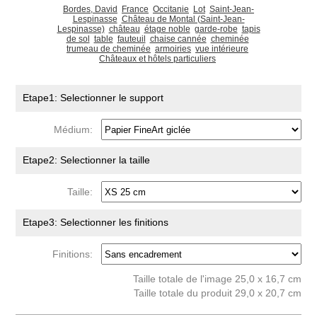
Bordes, David
France
Occitanie
Lot
Saint-Jean-
Lespinasse
Château de Montal (Saint-Jean-
Lespinasse)
château
étage noble
garde-robe
tapis
de sol
table
fauteuil
chaise cannée
cheminée
trumeau de cheminée
armoiries
vue intérieure
Châteaux et hôtels particuliers
Etape1: Selectionner le support
Médium:
Etape2: Selectionner la taille
Taille:
Etape3: Selectionner les finitions
Finitions:
Taille totale de l'image 25,0 x 16,7 cm
Taille totale du produit 29,0 x 20,7 cm