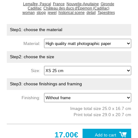
Lemaître, Pascal
France
Nouvelle-Aquitaine
Gironde
Cadillac
Château des ducs d'Épernon (Cadillac)
woman
stoop
jewel
historical scene
detail
Tapestries
Step1: choose the material
Material:
Step2: choose the size
Size:
Step3: choose finishings and framing
Finishing:
Image total size 25.0 x 16.7 cm
Print total size 29.0 x 20.7 cm
17.00€
Add to cart