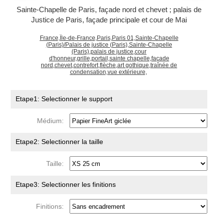
Sainte-Chapelle de Paris, façade nord et chevet ; palais de
Justice de Paris, façade principale et cour de Mai
France,Île-de-France,Paris,Paris 01,Sainte-Chapelle
(Paris)/Palais de justice (Paris),Sainte-Chapelle
(Paris),palais de justice,cour
d'honneur,grille,portail,sainte chapelle,façade
nord,chevet,contrefort,flèche,art gothique,traînée de
condensation,vue extérieure,
Etape1: Selectionner le support
Médium:
Etape2: Selectionner la taille
Taille:
Etape3: Selectionner les finitions
Finitions: