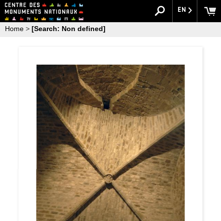
EN
Home
>
[Search: Non defined]