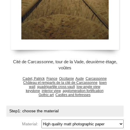
Cité de Carcassonne, tour de la Vade, deuxième étage,
voûtes
Cadet, Patrick
France
Occitanie
Aude
Carcassonne
Château et remparts de la cité de Carcassonne
town
wall
quadripartite cross vault
low-angle view
keystone
interior view
agglomeration fortification
Gothic art
Castles and fortresses
Step1: choose the material
Material: