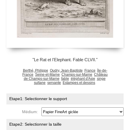
"Le Rat et l'Elephant. Fable CLVII."
Berthé, Philippe
Oudry, Jean-Baptiste
France
Île-de-
France
Seine-et-Marne
Champs-sur-Marne
Château
de Champs-sur-Marne
fable
éléphant d'Asie
singe
sultane
servante
Estampes et dessins
Etape1: Selectionner le support
Médium:
Etape2: Selectionner la taille