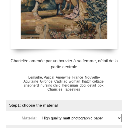
Chariclée amenée par un bouvier à sa femme, détail de la
partie centrale
Lemaître, Pascal
Anonyme
France
Nouvelle-
Aquitaine
Gironde
Cadillac
woman
thatch cottage
shepherd
nursing child
herdsman
dog
detail
box
Charicles
Tapestries
Step1: choose the material
Material: