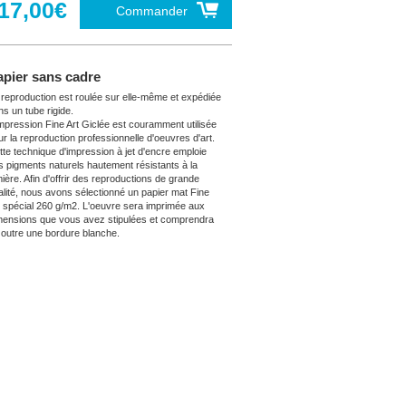
17,00€
Commander
apier sans cadre
 reproduction est roulée sur elle-même et expédiée
ns un tube rigide.
impression Fine Art Giclée est couramment utilisée
ur la reproduction professionnelle d'oeuvres d'art.
tte technique d'impression à jet d'encre emploie
s pigments naturels hautement résistants à la
mière. Afin d'offrir des reproductions de grande
alité, nous avons sélectionné un papier mat Fine
t spécial 260 g/m2. L'oeuvre sera imprimée aux
mensions que vous avez stipulées et comprendra
 outre une bordure blanche.