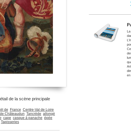
P
La
da
L'
po
Ce
de
lu
qu
Ar
di
en
tail de la scène principale
ël de
France
Centre-Val de Loire
 de Châteaudun
Tancrède
allongé
e
cape
casque à panache
épée
Tapisseries