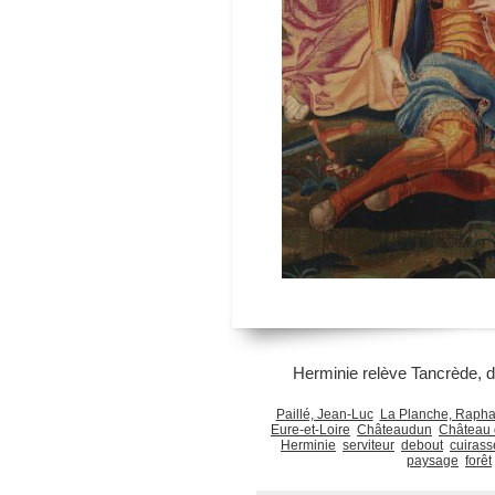
Herminie relève Tancrède, dé
Paillé, Jean-Luc
La Planche, Rapha
Eure-et-Loire
Châteaudun
Château
Herminie
serviteur
debout
cuirass
paysage
forêt