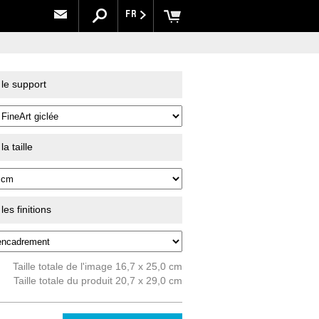
FR
 le support
a taille
es finitions
Taille totale de l'image 16,7 x 25,0 cm
Taille totale du produit 20,7 x 29,0 cm