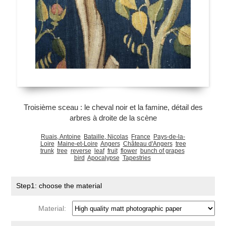
Troisième sceau : le cheval noir et la famine, détail des
arbres à droite de la scène
Ruais, Antoine
Bataille, Nicolas
France
Pays-de-la-
Loire
Maine-et-Loire
Angers
Château d'Angers
tree
trunk
tree
reverse
leaf
fruit
flower
bunch of grapes
bird
Apocalypse
Tapestries
Step1: choose the material
Material: