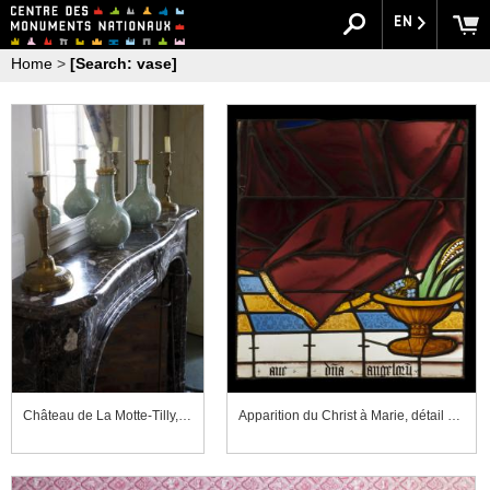
EN
Home
>
[Search: vase]
Château de La Motte-Tilly, chambre Saint-Cloud
Apparition du Christ à Marie, détail du manteau de la Vierge