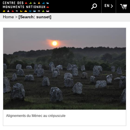
EN
Home
>
[Search: sunset]
Alignements du Ménec au crépuscule