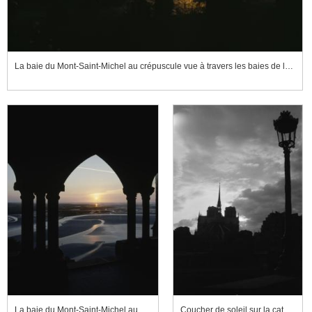
La baie du Mont-Saint-Michel au crépuscule vue à travers les baies de la façade occidentale du cloître
La baie du Mont-Saint-Michel au crépuscule vue à travers une baie de la façade occidentale du cloître
Coucher de soleil sur la cathédrale Notre-Dame de Paris