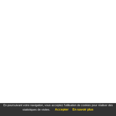
En poursuivant votre navigation, vous acceptez l'utilisation de cookies pour réaliser des
Accepter
En savoir plus
statistiques de visites.