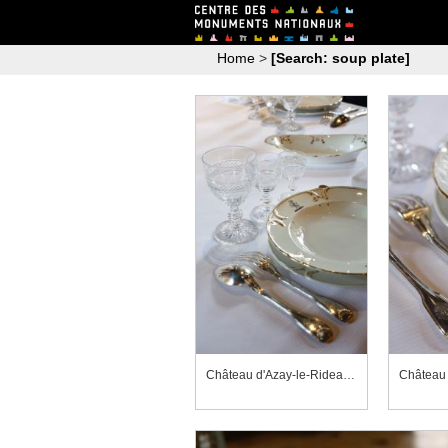
Home
>
[Search: soup plate]
Château d'Azay-le-Rideau, salle à manger, coupe à fruits