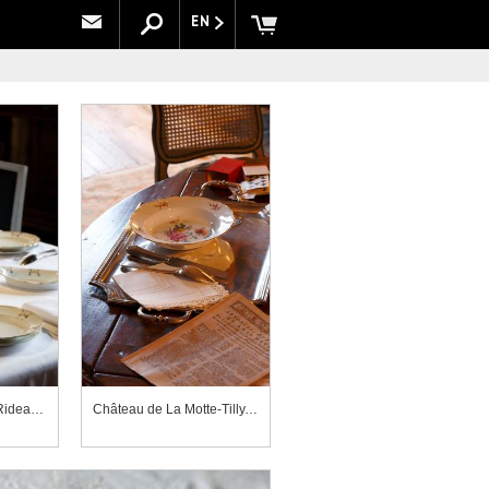
EN
Château d'Azay-le-Rideau, salle à manger, table dressée
Château de La Motte-Tilly, exposition "Tables d'Histoires"