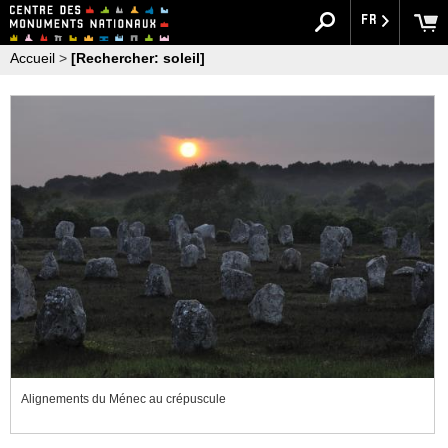
FR
Accueil
>
[Rechercher: soleil]
Alignements du Ménec au crépuscule