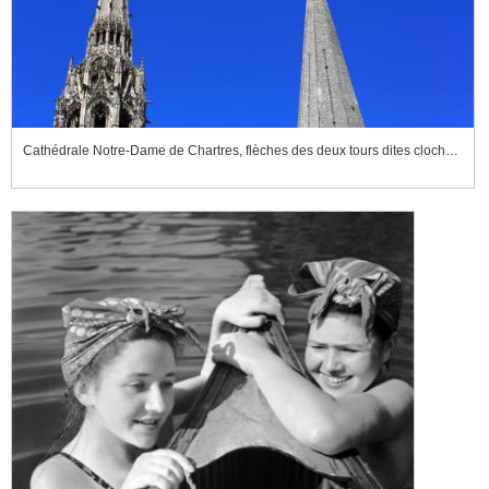
Cathédrale Notre-Dame de Chartres, flèches des deux tours dites clocher neuf et clocher vieux