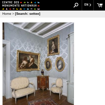
EN
Home
>
[Search: settee]