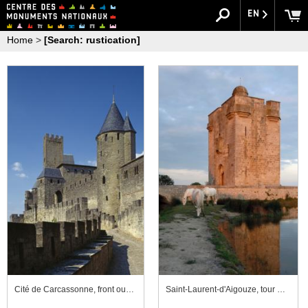
EN
Home
>
[Search: rustication]
Cité de Carcassonne, front ouest
Saint-Laurent-d'Aigouze, tour Carbonnière