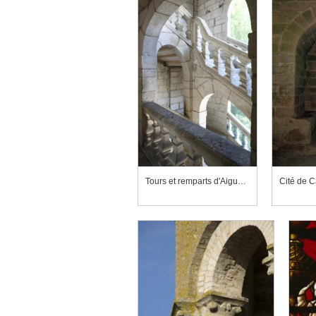
Tours et remparts d'Aigues-Mortes, escalier de l'hôtel du Gouverneur