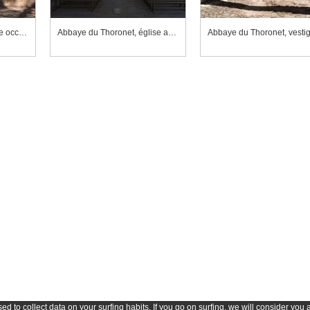
Abbaye du Thoronet, église abbatiale, façade occidentale, entrée
Abbaye du Thoronet, église abbatiale, vue vers le choeur
d to collect data on your surfing habits. If you go on surfing, we will consider you 