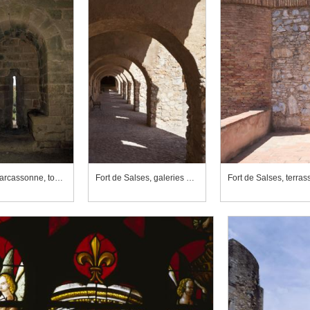
Cité de Carcassonne, tour de l'Evêque, archère à niche
Fort de Salses, galeries de la cour centrale
Fort de Salses, terras