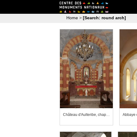
Home
>
[Search: round arch]
Château d'Aulteribe, chapelle, l'abside