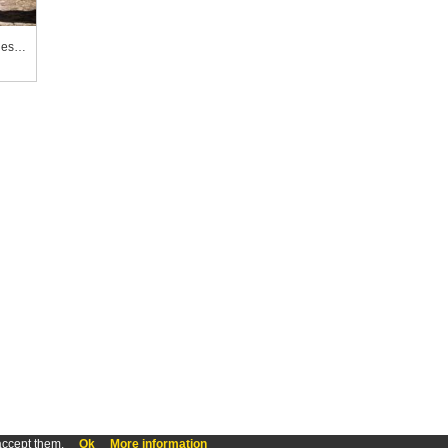
Abbaye du Thoronet, vestiges accolés au cellier
accept them.
Ok
More information