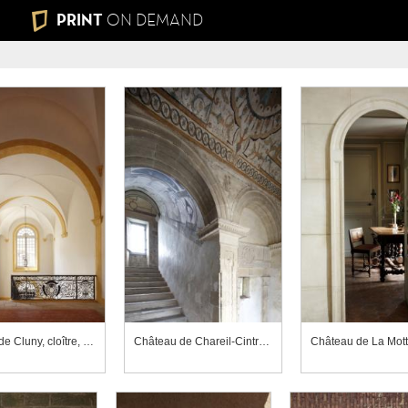
PRINT
ON DEMAND
Abbaye de Cluny, cloître, escalier sud
Château de Chareil-Cintrat, escalier, départ