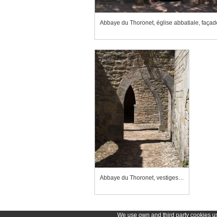
Abbaye du Thoronet, vestiges accolés au cellier
We use own and third party cookies use