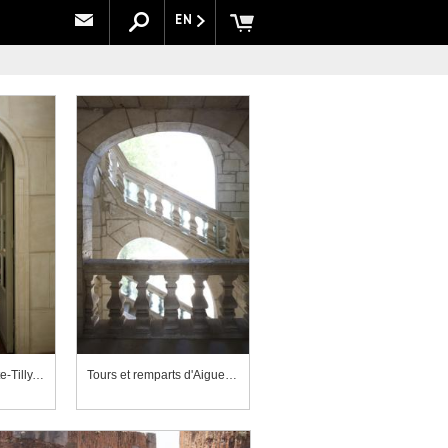
EN
Château de La Motte-Tilly, petit bureau
Tours et remparts d'Aigues-Mortes, escalier de l'hôtel du Gouverneur