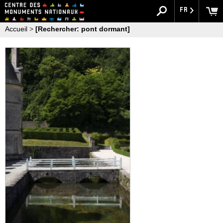
FR
Accueil
>
[Rechercher: pont dormant]