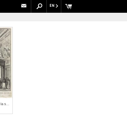
EN
Le Doge reçoit les ambassadeurs étrangers dans la salle du Collège