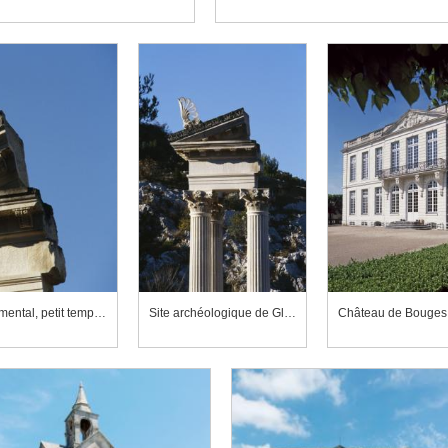
Site archéologique de Glanum, centre monumental, petit temple géminé, détail du fronton
Site archéologique de Glanum, centre monumental, petit temple géminé, partie haute