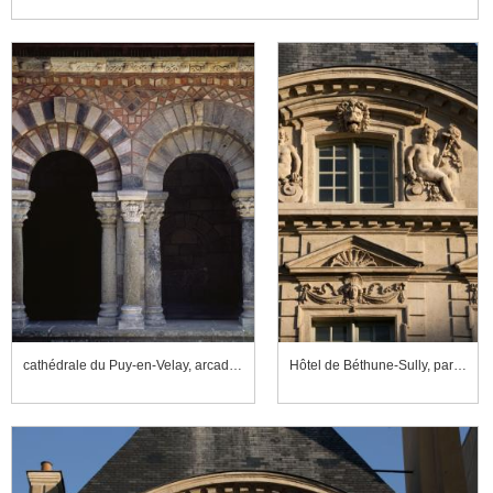
cathédrale du Puy-en-Velay, arcades du cloître
Hôtel de Béthune-Sully, partie haute d'un des deux pavillons de la façade sur rue.