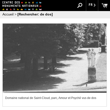
FR
Accueil
>
[Rechercher: de dos]
Domaine national de Saint-Cloud, parc, Amour et Psyché vus de dos