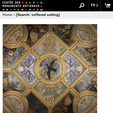
EN
Home
>
[Search: coffered ceiling]