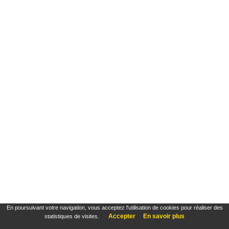
En poursuivant votre navigation, vous acceptez l'utilisation de cookies pour réaliser des
Accepter
En savoir plus
statistiques de visites.