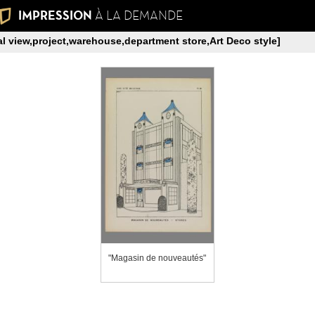
IMPRESSION
À LA DEMANDE
al view,project,warehouse,department store,Art Deco style]
"Magasin de nouveautés"