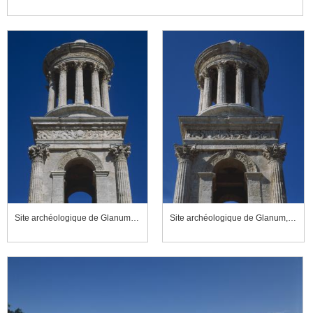
Site archéologique de Glanum, mausolée, tholos et haut du quadrifons
Site archéologique de Glanum, mausolée, tholos et haut du quadrifrons