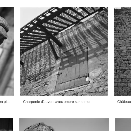
Cathédrale Notre-Dame de Senlis, chimère en pierre rouge
Charpente d'auvent avec ombre sur le mur