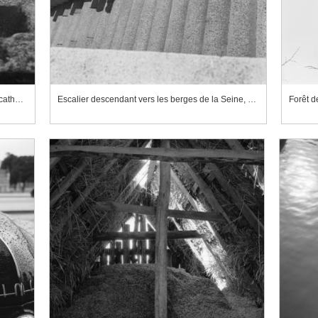
Escalier au-dessus des arcs-boutants d'une cathédrale
Escalier descendant vers les berges de la Seine, à Paris