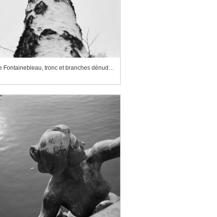
Forêt de Fontainebleau, tronc et branches dénudées de tremble, vue rasante