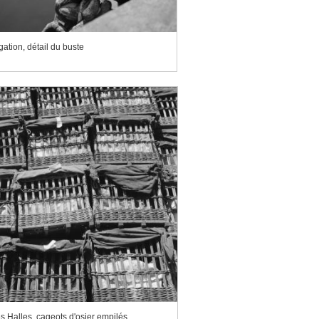
ation, détail du buste
es Halles, cageots d'osier empilés