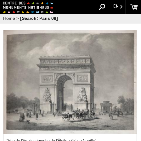
EN
Home
>
[Search: Paris 08]
"Vue de l'Arc de triomphe de l'Étoile, côté de Neuilly"