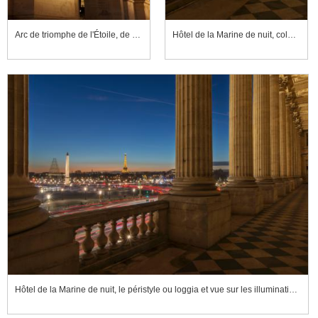
Arc de triomphe de l'Étoile, de nuit, hauts-reliefs de la façade ouest et tour Eiffel se détachant entre les piédroits
Hôtel de la Marine de nuit, colonnes du péristyle ou loggia et vue sur les illuminations de Paris
Hôtel de la Marine de nuit, le péristyle ou loggia et vue sur les illuminations de Paris