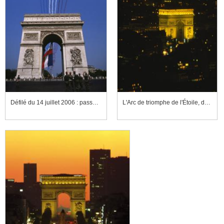
Défilé du 14 juillet 2006 : passage de la Patrouille de France au-dessus de l'Arc de Triomphe de l'Étoile
L'Arc de triomphe de l'Étoile, de nuit, côté sud-est