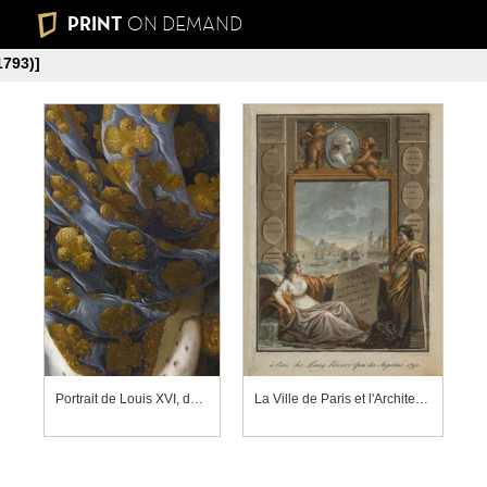
PRINT
ON DEMAND
1793)]
Portrait de Louis XVI, détail
La Ville de Paris et l'Architecture présentant les "Vues pittoresques", avec en arrière plan un tableau montrant un pont de Paris